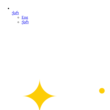
ქარ
Eng
ქარ