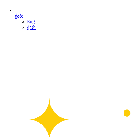
ქარ
Eng
ქარ