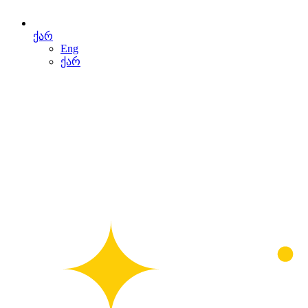
ქარ
Eng
ქარ