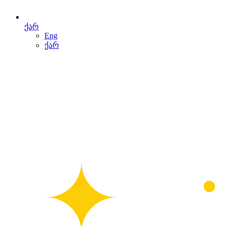
ქარ
Eng
ქარ